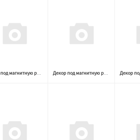
Декор под магнитную решетку ЧЕРНАЯ D 100-300 №1 (Welton)
Декор под магнитную решетку БЕЛАЯ D 60-120 №3 (Welton)