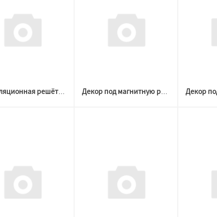
Вентиляционная решётка под вклейку прямоугольная 70х170мм Рисунок 1
Декор под магнитную решетку ЧЕРНЫЙ D 100-200 №3 (Welton)