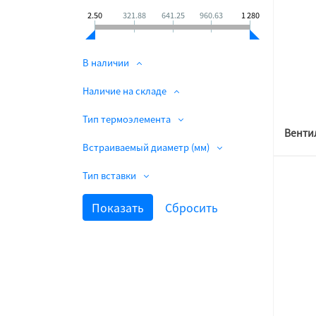
2.50
321.88
641.25
960.63
1 280
В наличии
Наличие на складе
Тип термоэлемента
Встраиваемый диаметр (мм)
Тип вставки