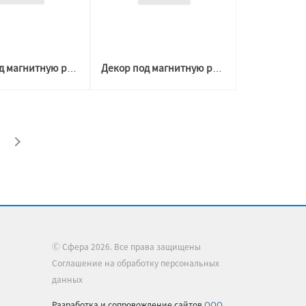
Декор под магнитную решетку БЕЛАЯ D 100-200 №1 (Welton)
Декор под магнитную решетку БЕЛАЯ D 60-204 №3 (Welton)
Ⓒ Сфера 2026. Все права защищены
Соглашение на обработку персональных
данных
Разработка и сопровождение сайтов
ООО