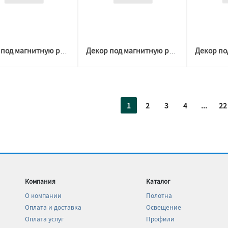
Декор под магнитную решетку БЕЛАЯ D 100-200 №3 (Welton)
Декор под магнитную решетку БЕЛАЯ D 100-200 №2 (Welton)
1
2
3
4
...
22
Компания
Каталог
О компании
Полотна
Оплата и доставка
Освещение
Оплата услуг
Профили