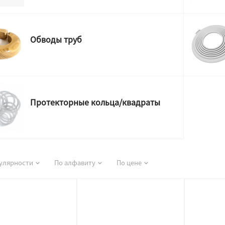
Обводы труб
Протекторные кольца/квадраты
улярности
По алфавиту
По цене