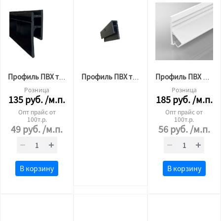
Профиль ПВХ теневой (багет) 2,5м
Профиль ПВХ теневой мини 2,5м Бизон
Профиль ПВХ для тканевого потолка стеновой 2 м.п. черный
Розница
Розница
135
руб.
/м.п.
185
руб.
/м.п.
Опт прайс от
Опт прайс от
100т.р.
100т.р.
49
руб.
/м.п.
56
руб.
/м.п.
В корзину
В корзину