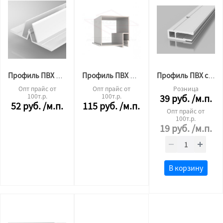
Профиль ПВХ разделительный 2.5м.п.
Профиль ПВХ БП 40 евробрус 2.0м
Профиль ПВХ стандарт стеновой 2.0м "СФЕРА"
Опт прайс от
Опт прайс от
Розница
100т.р.
100т.р.
39
руб.
/м.п.
52
руб.
/м.п.
115
руб.
/м.п.
Опт прайс от
100т.р.
19
руб.
/м.п.
В корзину