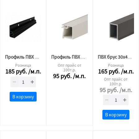
Профиль ПВХ для тканевого потолка потолочный черный 2,6 м.п.
Профиль ПВХ БП 40 евробрус (2,5 м.п.)
ПВХ брус 30х45 (палка 2м)
Розница
Опт прайс от
Розница
185
руб.
/м.п.
100т.р.
165
руб.
/м.п.
95
руб.
/м.п.
Опт прайс от
100т.р.
95
руб.
/м.п.
В корзину
В корзину