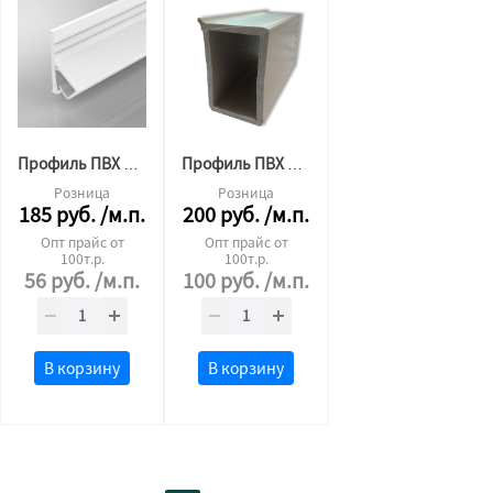
Профиль ПВХ для тканевого потолка стеновой 2,5 м.п. белая
Профиль ПВХ 45x30 евробрус
Розница
Розница
185
руб.
/м.п.
200
руб.
/м.п.
Опт прайс от
Опт прайс от
100т.р.
100т.р.
56
руб.
/м.п.
100
руб.
/м.п.
В корзину
В корзину