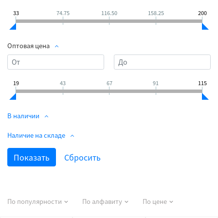
33
74.75
116.50
158.25
200
Оптовая цена
19
43
67
91
115
В наличии
Наличие на складе
По популярности
По алфавиту
По цене