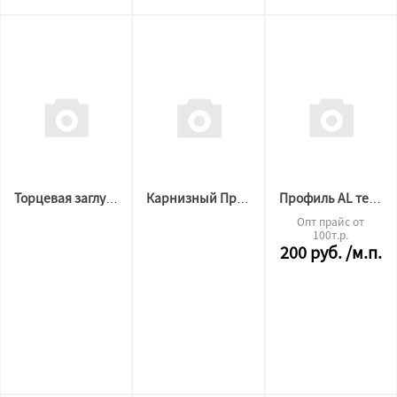
Торцевая заглушка SLOTT LINE черная
Карнизный Профиль SLOTT MOTION 2 м.п белый
Профиль AL теневой стеновой 2,0м черный ( надпись)
Опт прайс от
100т.р.
200
руб.
/м.п.