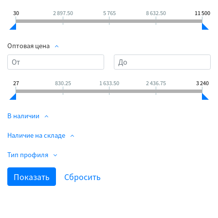
30
2 897.50
5 765
8 632.50
11 500
Оптовая цена
27
830.25
1 633.50
2 436.75
3 240
В наличии
Наличие на складе
Тип профиля