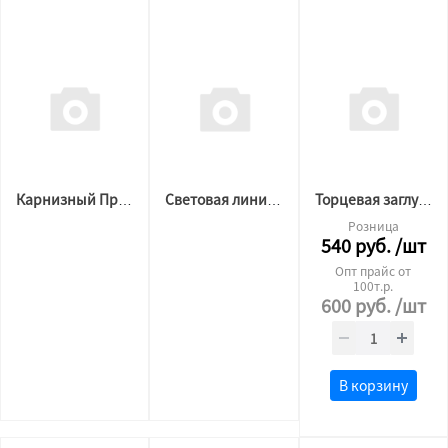
Карнизный Профиль SLOTT MOTION 2 м.п черный
Световая линия SLOTT LINE черная (со вставкой в комплекте)
Торцевая заглушка для SLOTT INTRUDER 1ф.вид.фикс. черная
Розница
540
руб.
/шт
Опт прайс от
100т.р.
600
руб.
/шт
В корзину