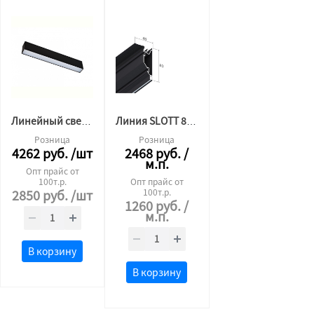
Линейный светильник SLOTT L61 см КОРПУС черный
Линия SLOTT 80 черная
Розница
Розница
4262
руб.
/шт
2468
руб.
/
м.п.
Опт прайс от
100т.р.
Опт прайс от
2850
руб.
/шт
100т.р.
1260
руб.
/
м.п.
В корзину
В корзину