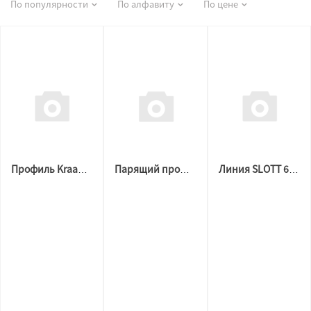
По популярности
По алфавиту
По цене
Профиль Kraab AirKRAAB 2.0 стеновой вентиляционный, теневой, чёрный (2м)
Парящий профиль для натяжных потолков SLOTT VILLAR mini 2.0 черный
Линия SLOTT 60 черная