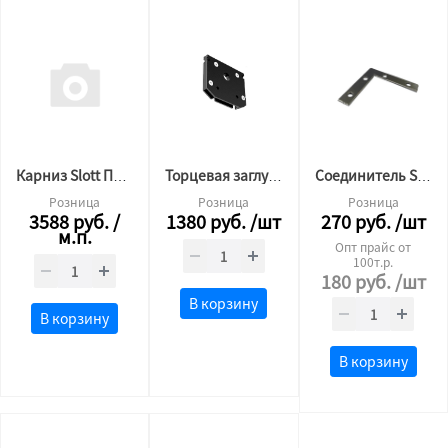
Карниз Slott Парсек черный
Торцевая заглушка для магнитного трека (SLOTT, и другие)
Соединитель SLOTT угловой плоский
Розница
Розница
Розница
3588
руб.
/
1380
руб.
/шт
270
руб.
/шт
м.п.
Опт прайс от
100т.р.
180
руб.
/шт
В корзину
В корзину
В корзину