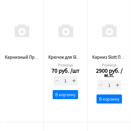
Карнизный Профиль SLOTT MOTION 3м.п черный
Крючок для Slott Парсек белый
Карниз Slott Парсек белый
Розница
Розница
70
руб.
/шт
2900
руб.
/
м.п.
В корзину
В корзину