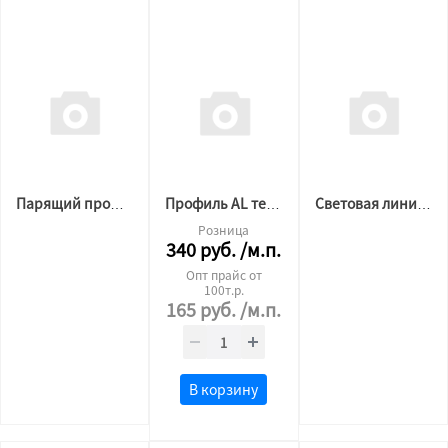
Парящий профиль для натяжных потолков SLOTT VILLAR Kit 2.0 черный
Профиль AL теневой стеновой 2,0м черный
Световая линия SLOTT CANYON черная
Розница
340
руб.
/м.п.
Опт прайс от
100т.р.
165
руб.
/м.п.
В корзину