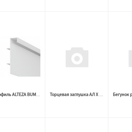
А2 Профиль ALTEZA BUMPER 80 LED, БЕЛЫЙ МУАР (2м)
Торцевая заглушка АЛ X 70 БЕЛЫЕ МАТ ( комплект 2\2)