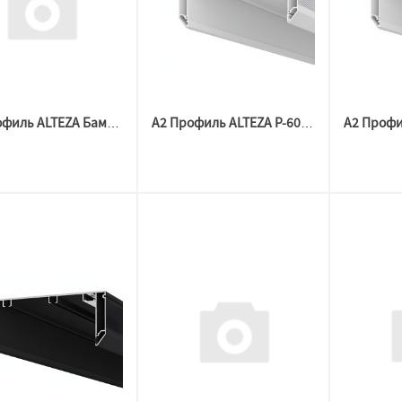
А2 Профиль ALTEZA Бампер АЛ P-60 МАТОВЫЙ ЧЕРНЫЙ ( 2м)
А2 Профиль ALTEZA P-60 Гардина МАТОВЫЙ белый (3,2м)