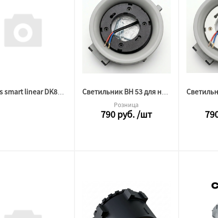
Denkirs smart linear DK8004-WH
Светильник BH 53 для натяжного потолка утопленный GAP ЧЕРНЫЙ цоколь
Розница
790
руб.
/шт
79