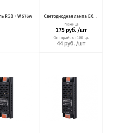
ль RGB + W 576w
Светодиодная лампа GX53 10W General 4500K
Розница
175
руб.
/шт
Опт прайс от 100т.р.
44
руб.
/шт