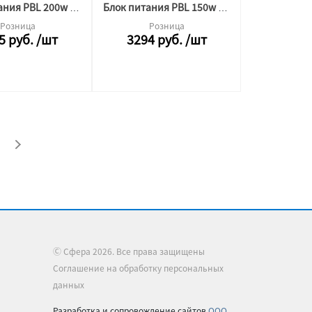
Блок питания PBL 200w 24v SWG (компанктные)
Блок питания PBL 150w 24v SWG (компактные)
Розница
Розница
5
руб.
/шт
3294
руб.
/шт
Ⓒ Сфера 2026. Все права защищены
Соглашение на обработку персональных
данных
Разработка и сопровождение сайтов
ООО