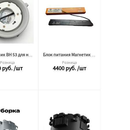
Светильник BH 53 для натяжного потолка утопленный GAP БЕЛЫЙ цоколь
Блок питания Магнетик 200W 48V магнитный (выносной)
Розница
Розница
0
руб.
/шт
4400
руб.
/шт