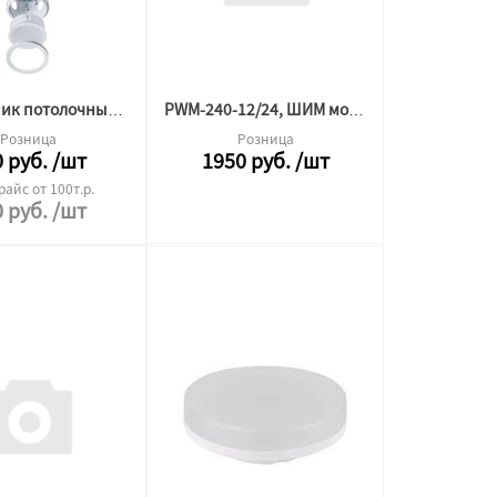
Светильник потолочный BH10 БЕЛЫЙ, под лампу gu10 ORB (CS)
PWM-240-12/24, ШИМ модуль, мах.240Вт, 12.24В, 10А
Розница
Розница
0
руб.
/шт
1950
руб.
/шт
райс от 100т.р.
0
руб.
/шт