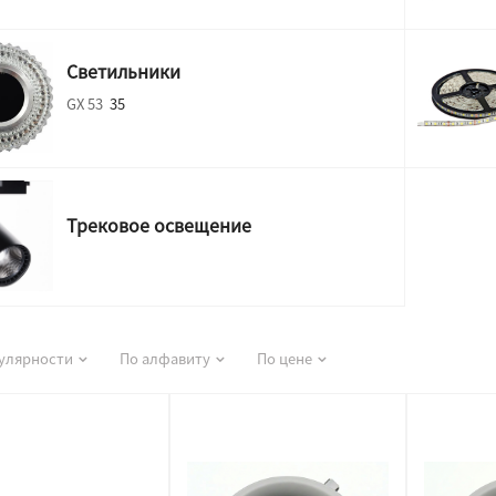
Светильники
GX 53
35
Трековое освещение
улярности
По алфавиту
По цене