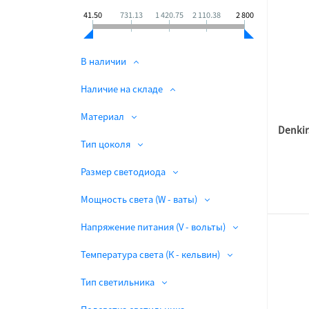
41.50
731.13
1 420.75
2 110.38
2 800
В наличии
Наличие на складе
Материал
Тип цоколя
Размер светодиода
Мощность света (W - ваты)
Напряжение питания (V - вольты)
Температура света (К - кельвин)
Тип светильника