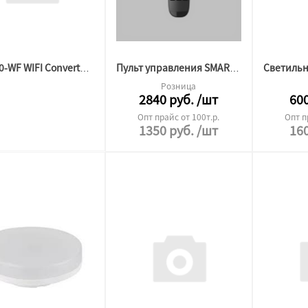
DK7400-WF WIFI Converter SMART димер
Пульт управления SMART DIM 220V магнетик Черный
Розница
2840
руб.
/шт
60
Опт прайс от 100т.р.
Опт п
1350
руб.
/шт
16