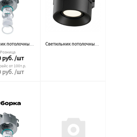
Светильник потолочный BH10 БЕЛЫЙ, под лампу gu10 GAP (IP)
Светильник потолочный BH10 ЧЕРНЫЙ, под лампу gu10 GAP (IP)
Розница
0
руб.
/шт
райс от 100т.р.
0
руб.
/шт