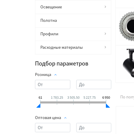
Освещение
Полотна
Профили
Расходные материалы
Подбор параметров
Розница
По поп
61
1 783.25
3 505.50
5 227.75
6 950
Оптовая цена