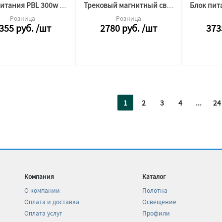
Блок питания PBL 300w 24v SWG (компакнтый)
Трековый магнитный светильник Спот 48v 20w 4000 k ЧЕРНЫЙ
Розница
Розница
355
руб.
/шт
2780
руб.
/шт
373
1
2
3
4
...
24
Компания
Каталог
О компании
Полотна
Оплата и доставка
Освещение
Оплата услуг
Профили