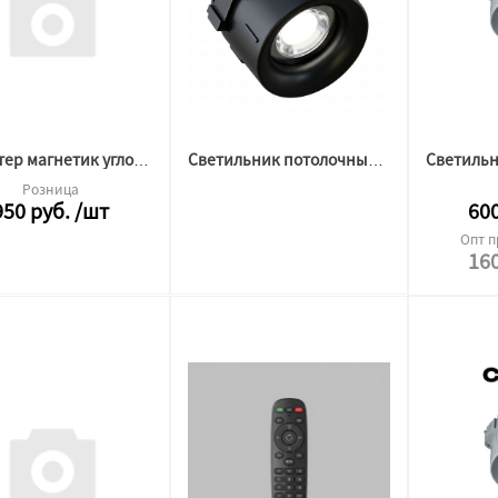
Конектер магнетик угловой гибкий Белый
Светильник потолочный BH10 ЧЕРНЫЙ, под лампу gu10 ORB (CS)
Розница
950
руб.
/шт
60
Опт п
16