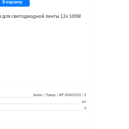
В корзину
я для светодиодной ленты 12v 100W
Запас / Товар / ФР-00002035 / 0
шт
0